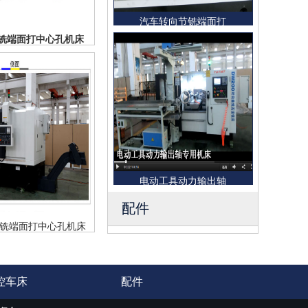
汽车转向节铣端面打
800铣端面打中心孔机床
电动工具动力输出轴
配件
1000铣端面打中心孔机床
控车床
配件