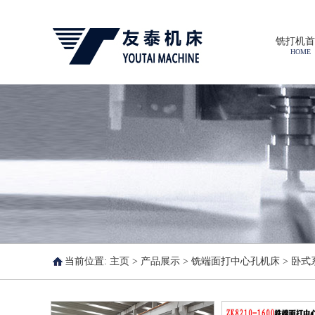
铣打机首
HOME
当前位置:
主页
>
产品展示
>
铣端面打中心孔机床
>
卧式