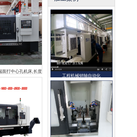
00铣端面打中心孔机床,长度
工程机械销轴自动化
0轴件铣打机