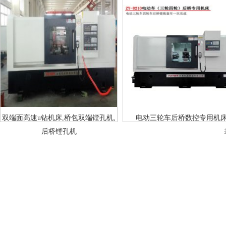
双端面高速u钻机床,桥包双端镗孔机,
电动三轮车后桥数控专用机
后桥镗孔机