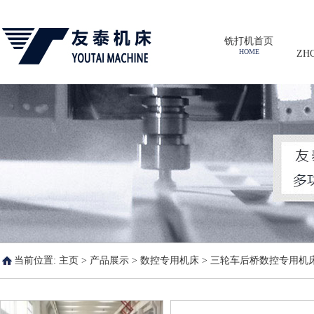
铣打机首页
HOME
ZH
当前位置:
主页
>
产品展示
>
数控专用机床
>
三轮车后桥数控专用机