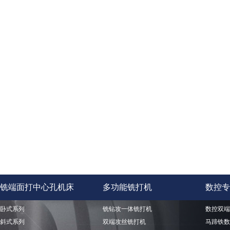
铣端面打中心孔机床
多功能铣打机
数控专
卧式系列
铣钻攻一体铣打机
数控双端
斜式系列
双端攻丝铣打机
马蹄铁数