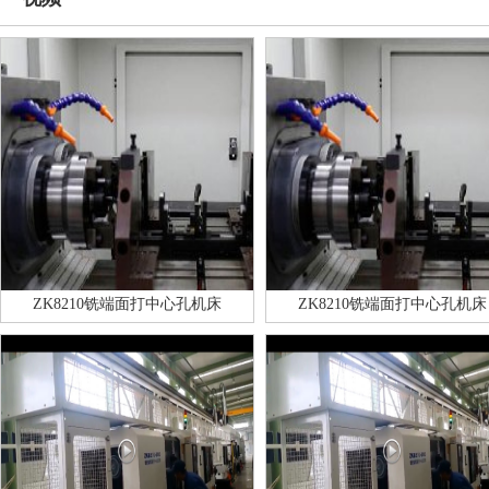
ZK8210铣端面打中心孔机床
ZK8210铣端面打中心孔机床