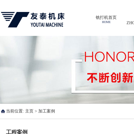
铣打机首页
HOME
ZH
当前位置:
主页
>
加工案例
工程案例